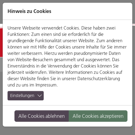
Direkt
Zum
Zum
Zur
zum
Hauptmenü
Footermenü
Website-
Hinweis zu Cookies
Seiteninhalt
Suche
Unsere Webseite verwendet Cookies. Diese haben zwei
Funktionen: Zum einen sind sie erforderlich für die
Detailansicht
grundlegende Funktionalität unserer Website. Zum anderen
können wir mit Hilfe der Cookies unsere Inhalte für Sie immer
weiter verbessern. Hierzu werden pseudonymisierte Daten
von Website-Besuchern gesammelt und ausgewertet. Das
Einverständnis in die Verwendung der Cookies können Sie
jederzeit widerrufen. Weitere Informationen zu Cookies auf
dieser Website finden Sie in unserer
Datenschutzerklärung
und zu uns im
Impressum
.
Osteria Luna Rossa
Einstellungen
Fischgässel 1, 93047 Regensburg
Alle Cookies ablehnen
Alle Cookies akzeptieren
Branche:
Restaurants & Gasthäuser
Standort:
Altstadt