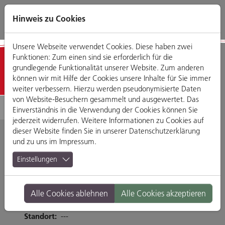
Direkt
Zum
Zum
Zur
zum
Hauptmenü
Footermenü
Website-
Hinweis zu Cookies
Seiteninhalt
Suche
Unsere Webseite verwendet Cookies. Diese haben zwei
Funktionen: Zum einen sind sie erforderlich für die
Detailansicht
grundlegende Funktionalität unserer Website. Zum anderen
können wir mit Hilfe der Cookies unsere Inhalte für Sie immer
weiter verbessern. Hierzu werden pseudonymisierte Daten
von Website-Besuchern gesammelt und ausgewertet. Das
Einverständnis in die Verwendung der Cookies können Sie
jederzeit widerrufen. Weitere Informationen zu Cookies auf
dieser Website finden Sie in unserer
Datenschutzerklärung
und zu uns im
Impressum
.
Niebauer
Einstellungen
Donaustaufer Straße 314, 93055 Regensburg
Alle Cookies ablehnen
Alle Cookies akzeptieren
Tel. 0941-40394
Branche:
Restaurants & Gasthäuser
Standort:
---