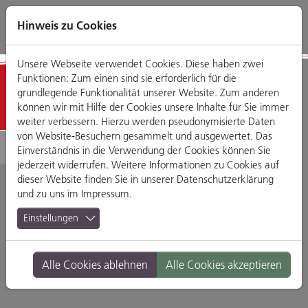
Direkt
Zum
Zum
Zur
zum
Hauptmenü
Footermenü
Website-
Hinweis zu Cookies
Seiteninhalt
Suche
Unsere Webseite verwendet Cookies. Diese haben zwei
Funktionen: Zum einen sind sie erforderlich für die
Detailansicht
grundlegende Funktionalität unserer Website. Zum anderen
können wir mit Hilfe der Cookies unsere Inhalte für Sie immer
weiter verbessern. Hierzu werden pseudonymisierte Daten
von Website-Besuchern gesammelt und ausgewertet. Das
Einverständnis in die Verwendung der Cookies können Sie
jederzeit widerrufen. Weitere Informationen zu Cookies auf
dieser Website finden Sie in unserer
Datenschutzerklärung
und zu uns im
Impressum
.
Mirabelle
Einstellungen
Drei-Mohren-Straße 11, 93047 Regensburg
Alle Cookies ablehnen
Alle Cookies akzeptieren
Branche:
Restaurants & Gasthäuser
Standort:
Altstadt