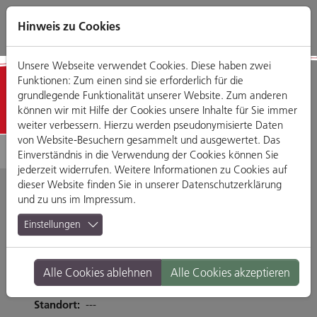
Direkt
Zum
Zum
Zur
zum
Hauptmenü
Footermenü
Website-
Hinweis zu Cookies
Seiteninhalt
Suche
Unsere Webseite verwendet Cookies. Diese haben zwei
Funktionen: Zum einen sind sie erforderlich für die
Detailansicht
grundlegende Funktionalität unserer Website. Zum anderen
können wir mit Hilfe der Cookies unsere Inhalte für Sie immer
weiter verbessern. Hierzu werden pseudonymisierte Daten
von Website-Besuchern gesammelt und ausgewertet. Das
Einverständnis in die Verwendung der Cookies können Sie
jederzeit widerrufen. Weitere Informationen zu Cookies auf
dieser Website finden Sie in unserer
Datenschutzerklärung
und zu uns im
Impressum
.
La Scalla
Einstellungen
An der Irler Höhe 34, 93055 Regensburg
Alle Cookies ablehnen
Alle Cookies akzeptieren
Tel. 0941-46447744
Branche:
Restaurants & Gasthäuser
Standort:
---