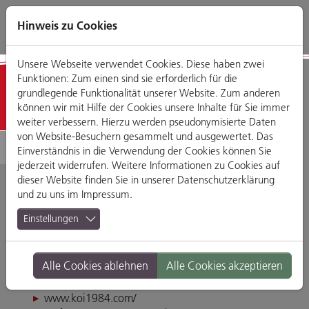
Direkt
Zum
Zum
Zur
zum
Hauptmenü
Footermenü
Website-
Hinweis zu Cookies
Seiteninhalt
Suche
Unsere Webseite verwendet Cookies. Diese haben zwei
Funktionen: Zum einen sind sie erforderlich für die
Detailansicht
grundlegende Funktionalität unserer Website. Zum anderen
können wir mit Hilfe der Cookies unsere Inhalte für Sie immer
weiter verbessern. Hierzu werden pseudonymisierte Daten
von Website-Besuchern gesammelt und ausgewertet. Das
Einverständnis in die Verwendung der Cookies können Sie
jederzeit widerrufen. Weitere Informationen zu Cookies auf
dieser Website finden Sie in unserer
Datenschutzerklärung
und zu uns im
Impressum
.
KOI 1984
Einstellungen
Maximilianstraße 6, 93047 Regensburg
Alle Cookies ablehnen
Alle Cookies akzeptieren
Tel. 094130778411
koi.ratisbona@gmail.com
www.koi1984.com/