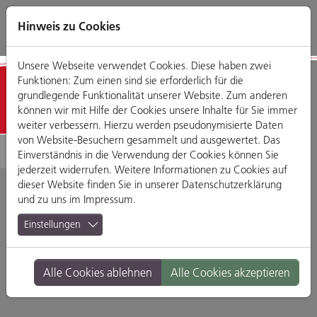
Direkt
Zum
Zum
Zur
zum
Hauptmenü
Footermenü
Website-
Hinweis zu Cookies
Seiteninhalt
Suche
Unsere Webseite verwendet Cookies. Diese haben zwei
Funktionen: Zum einen sind sie erforderlich für die
Detailansicht
grundlegende Funktionalität unserer Website. Zum anderen
können wir mit Hilfe der Cookies unsere Inhalte für Sie immer
weiter verbessern. Hierzu werden pseudonymisierte Daten
von Website-Besuchern gesammelt und ausgewertet. Das
Einverständnis in die Verwendung der Cookies können Sie
jederzeit widerrufen. Weitere Informationen zu Cookies auf
dieser Website finden Sie in unserer
Datenschutzerklärung
und zu uns im
Impressum
.
Kim Linh
Einstellungen
Rote Sternen Gasse 6, 93047 Regensburg
Alle Cookies ablehnen
Alle Cookies akzeptieren
Branche:
Restaurants & Gasthäuser
Standort:
Altstadt