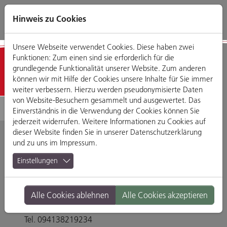
Direkt
Zum
Zum
Zur
zum
Hauptmenü
Footermenü
Website-
Hinweis zu Cookies
Seiteninhalt
Suche
Unsere Webseite verwendet Cookies. Diese haben zwei
Funktionen: Zum einen sind sie erforderlich für die
Detailansicht
grundlegende Funktionalität unserer Website. Zum anderen
können wir mit Hilfe der Cookies unsere Inhalte für Sie immer
weiter verbessern. Hierzu werden pseudonymisierte Daten
von Website-Besuchern gesammelt und ausgewertet. Das
Einverständnis in die Verwendung der Cookies können Sie
jederzeit widerrufen. Weitere Informationen zu Cookies auf
dieser Website finden Sie in unserer
Datenschutzerklärung
und zu uns im
Impressum
.
Jerusalem - Arabische
Einstellungen
Spezialitäten
Alle Cookies ablehnen
Alle Cookies akzeptieren
Obermünsterstraße 1, 93047 Regensburg
Tel. 094138219234