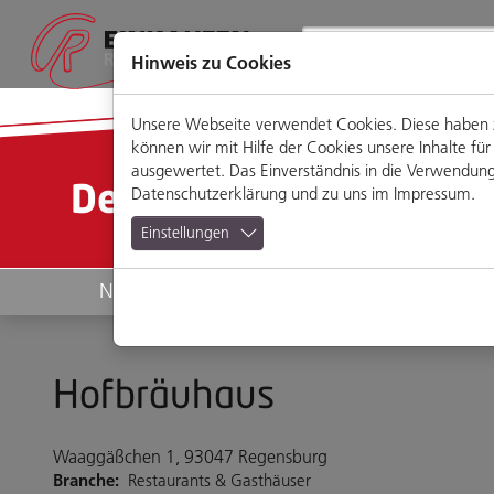
Direkt
Zum
Zum
Zur
zum
Hauptmenü
Footermenü
Website-
Seiteninhalt
Suche
Hinweis zu Cookies
Unsere Webseite verwendet Cookies. Diese haben zw
können wir mit Hilfe der Cookies unsere Inhalte 
ausgewertet. Das Einverständnis in die Verwendung 
Detailansicht
Datenschutzerklärung
und zu uns im
Impressum
.
Einstellungen
News
Geschäfte
Hofbräuhaus
Waaggäßchen 1, 93047 Regensburg
Branche:
Restaurants & Gasthäuser