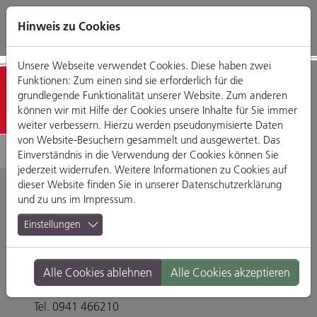
Direkt
Zum
Zum
Zur
zum
Hauptmenü
Footermenü
Website-
Hinweis zu Cookies
Seiteninhalt
Suche
Unsere Webseite verwendet Cookies. Diese haben zwei
Funktionen: Zum einen sind sie erforderlich für die
Detailansicht
grundlegende Funktionalität unserer Website. Zum anderen
können wir mit Hilfe der Cookies unsere Inhalte für Sie immer
weiter verbessern. Hierzu werden pseudonymisierte Daten
von Website-Besuchern gesammelt und ausgewertet. Das
Einverständnis in die Verwendung der Cookies können Sie
jederzeit widerrufen. Weitere Informationen zu Cookies auf
dieser Website finden Sie in unserer
Datenschutzerklärung
und zu uns im
Impressum
.
Historische
Einstellungen
Wurstküche
Alle Cookies ablehnen
Alle Cookies akzeptieren
Thundorferstraße 3, 93047 Regensburg
Tel. 0941 466210