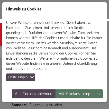
Direkt
Zum
Zum
Zur
zum
Hauptmenü
Footermenü
Website-
Hinweis zu Cookies
Seiteninhalt
Suche
Unsere Webseite verwendet Cookies. Diese haben zwei
Funktionen: Zum einen sind sie erforderlich für die
Detailansicht
grundlegende Funktionalität unserer Website. Zum anderen
können wir mit Hilfe der Cookies unsere Inhalte für Sie immer
weiter verbessern. Hierzu werden pseudonymisierte Daten
von Website-Besuchern gesammelt und ausgewertet. Das
Einverständnis in die Verwendung der Cookies können Sie
jederzeit widerrufen. Weitere Informationen zu Cookies auf
dieser Website finden Sie in unserer
Datenschutzerklärung
und zu uns im
Impressum
.
Haiky Asian Food
Einstellungen
Friedenstraße 23, 93053 Regensburg
Alle Cookies ablehnen
Alle Cookies akzeptieren
Tel. 0941-63082461
Branche:
Restaurants & Gasthäuser
Standort:
Regensburg Arcaden