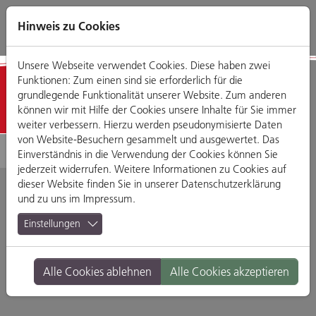
Direkt
Zum
Zum
Zur
zum
Hauptmenü
Footermenü
Website-
Hinweis zu Cookies
Seiteninhalt
Suche
Unsere Webseite verwendet Cookies. Diese haben zwei
Funktionen: Zum einen sind sie erforderlich für die
Detailansicht
grundlegende Funktionalität unserer Website. Zum anderen
können wir mit Hilfe der Cookies unsere Inhalte für Sie immer
weiter verbessern. Hierzu werden pseudonymisierte Daten
von Website-Besuchern gesammelt und ausgewertet. Das
Einverständnis in die Verwendung der Cookies können Sie
jederzeit widerrufen. Weitere Informationen zu Cookies auf
dieser Website finden Sie in unserer
Datenschutzerklärung
und zu uns im
Impressum
.
ESSBAR
Einstellungen
Frauenbergl, 93047 Regensburg
Alle Cookies ablehnen
Alle Cookies akzeptieren
Branche:
Restaurants & Gasthäuser
Standort:
Altstadt