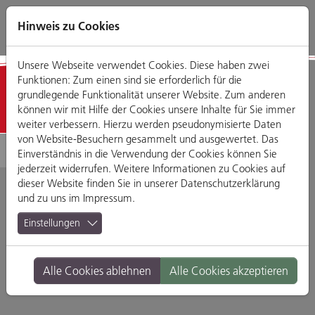
Direkt
Zum
Zum
Zur
zum
Hauptmenü
Footermenü
Website-
Hinweis zu Cookies
Seiteninhalt
Suche
Unsere Webseite verwendet Cookies. Diese haben zwei
Funktionen: Zum einen sind sie erforderlich für die
Detailansicht
grundlegende Funktionalität unserer Website. Zum anderen
können wir mit Hilfe der Cookies unsere Inhalte für Sie immer
weiter verbessern. Hierzu werden pseudonymisierte Daten
von Website-Besuchern gesammelt und ausgewertet. Das
Einverständnis in die Verwendung der Cookies können Sie
jederzeit widerrufen. Weitere Informationen zu Cookies auf
dieser Website finden Sie in unserer
Datenschutzerklärung
und zu uns im
Impressum
.
Dragonbirds
Einstellungen
Engelburgergasse 18, 93047 Regensburg
Alle Cookies ablehnen
Alle Cookies akzeptieren
Branche:
Restaurants & Gasthäuser
Standort:
Altstadt