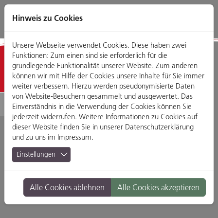
Direkt
Zum
Zum
Zur
zum
Hauptmenü
Footermenü
Website-
Hinweis zu Cookies
Seiteninhalt
Suche
Unsere Webseite verwendet Cookies. Diese haben zwei
Funktionen: Zum einen sind sie erforderlich für die
Detailansicht
grundlegende Funktionalität unserer Website. Zum anderen
können wir mit Hilfe der Cookies unsere Inhalte für Sie immer
weiter verbessern. Hierzu werden pseudonymisierte Daten
von Website-Besuchern gesammelt und ausgewertet. Das
Einverständnis in die Verwendung der Cookies können Sie
jederzeit widerrufen. Weitere Informationen zu Cookies auf
dieser Website finden Sie in unserer
Datenschutzerklärung
und zu uns im
Impressum
.
Cafebar Freiraum
Einstellungen
Simadergasse 1, 93047 Regensburg
Alle Cookies ablehnen
Alle Cookies akzeptieren
Branche:
Restaurants & Gasthäuser
Standort:
Altstadt