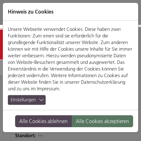
Direkt
Zum
Zum
Zur
zum
Hauptmenü
Footermenü
Website-
Hinweis zu Cookies
Seiteninhalt
Suche
Unsere Webseite verwendet Cookies. Diese haben zwei
Funktionen: Zum einen sind sie erforderlich für die
Detailansicht
grundlegende Funktionalität unserer Website. Zum anderen
können wir mit Hilfe der Cookies unsere Inhalte für Sie immer
weiter verbessern. Hierzu werden pseudonymisierte Daten
von Website-Besuchern gesammelt und ausgewertet. Das
Einverständnis in die Verwendung der Cookies können Sie
jederzeit widerrufen. Weitere Informationen zu Cookies auf
dieser Website finden Sie in unserer
Datenschutzerklärung
und zu uns im
Impressum
.
Asia Pham Imbiss
Einstellungen
Tändlergasse 22-24, 93047 Regensburg
Alle Cookies ablehnen
Alle Cookies akzeptieren
Tel. 01627794548
Branche:
Restaurants & Gasthäuser
Standort:
---