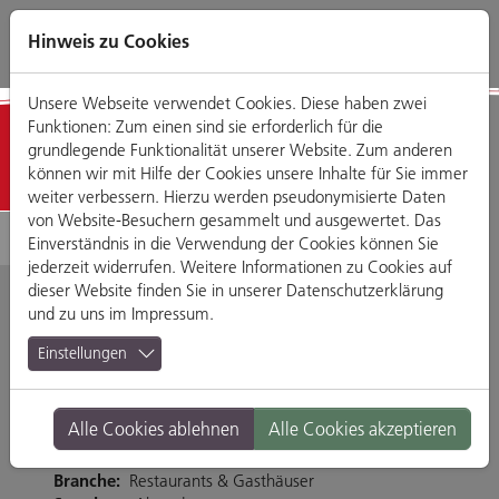
Direkt
Zum
Zum
Zur
zum
Hauptmenü
Footermenü
Website-
Hinweis zu Cookies
Seiteninhalt
Suche
Unsere Webseite verwendet Cookies. Diese haben zwei
Funktionen: Zum einen sind sie erforderlich für die
Detailansicht
grundlegende Funktionalität unserer Website. Zum anderen
können wir mit Hilfe der Cookies unsere Inhalte für Sie immer
weiter verbessern. Hierzu werden pseudonymisierte Daten
von Website-Besuchern gesammelt und ausgewertet. Das
Einverständnis in die Verwendung der Cookies können Sie
jederzeit widerrufen. Weitere Informationen zu Cookies auf
dieser Website finden Sie in unserer
Datenschutzerklärung
und zu uns im
Impressum
.
ALEX
Einstellungen
Neupfarrplatz 6a, 93047 Regensburg
Alle Cookies ablehnen
Alle Cookies akzeptieren
Tel. 0941-584060
www.dein-alex.de/regensburg
Branche:
Restaurants & Gasthäuser