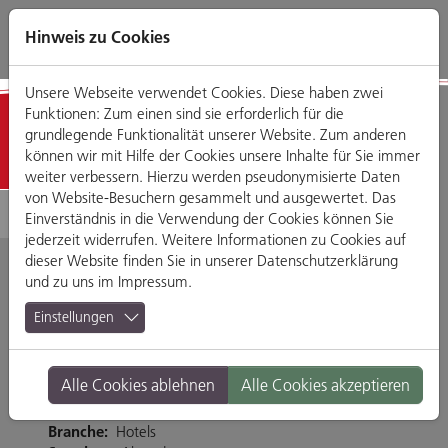
Direkt
Zum
Zum
Zur
zum
Hauptmenü
Footermenü
Website-
Hinweis zu Cookies
Seiteninhalt
Suche
Unsere Webseite verwendet Cookies. Diese haben zwei
Funktionen: Zum einen sind sie erforderlich für die
Detailansicht
grundlegende Funktionalität unserer Website. Zum anderen
können wir mit Hilfe der Cookies unsere Inhalte für Sie immer
weiter verbessern. Hierzu werden pseudonymisierte Daten
von Website-Besuchern gesammelt und ausgewertet. Das
Einverständnis in die Verwendung der Cookies können Sie
jederzeit widerrufen. Weitere Informationen zu Cookies auf
dieser Website finden Sie in unserer
Datenschutzerklärung
und zu uns im
Impressum
.
Hotel Goldenes Kreuz
Einstellungen
Haidpl. 7, 93047 Regensburg
Alle Cookies ablehnen
Alle Cookies akzeptieren
Tel. 0941584020
www.hotel-goldeneskreuz.com
Branche:
Hotels