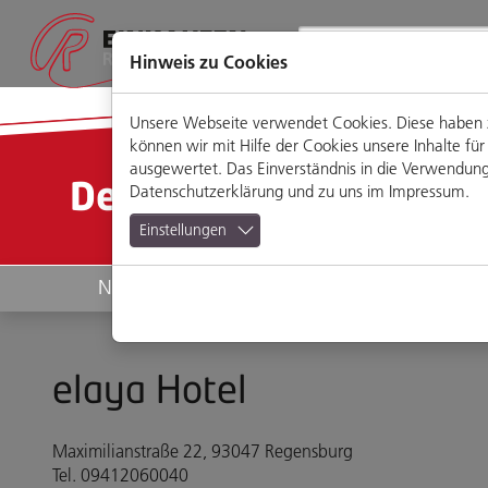
Direkt
Zum
Zum
Zur
zum
Hauptmenü
Footermenü
Website-
Seiteninhalt
Suche
Hinweis zu Cookies
Unsere Webseite verwendet Cookies. Diese haben zw
können wir mit Hilfe der Cookies unsere Inhalte 
ausgewertet. Das Einverständnis in die Verwendung 
Detailansicht
Datenschutzerklärung
und zu uns im
Impressum
.
Einstellungen
News
Geschäfte
elaya Hotel
Maximilianstraße 22, 93047 Regensburg
Tel. 09412060040