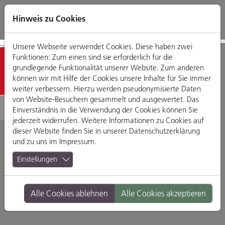
Direkt
Zum
Zum
Zur
zum
Hauptmenü
Footermenü
Website-
Hinweis zu Cookies
Seiteninhalt
Suche
Unsere Webseite verwendet Cookies. Diese haben zwei
Funktionen: Zum einen sind sie erforderlich für die
Detailansicht
grundlegende Funktionalität unserer Website. Zum anderen
können wir mit Hilfe der Cookies unsere Inhalte für Sie immer
weiter verbessern. Hierzu werden pseudonymisierte Daten
von Website-Besuchern gesammelt und ausgewertet. Das
Einverständnis in die Verwendung der Cookies können Sie
jederzeit widerrufen. Weitere Informationen zu Cookies auf
dieser Website finden Sie in unserer
Datenschutzerklärung
und zu uns im
Impressum
.
Zum Sauseneck
Einstellungen
Keplerstraße 8, 93047 Regensburg
Alle Cookies ablehnen
Alle Cookies akzeptieren
Branche:
Restaurants & Gasthäuser
Standort:
Altstadt