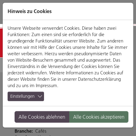
Direkt
Zum
Zum
Zur
zum
Hauptmenü
Footermenü
Website-
Hinweis zu Cookies
Seiteninhalt
Suche
Unsere Webseite verwendet Cookies. Diese haben zwei
Funktionen: Zum einen sind sie erforderlich für die
Detailansicht
grundlegende Funktionalität unserer Website. Zum anderen
können wir mit Hilfe der Cookies unsere Inhalte für Sie immer
weiter verbessern. Hierzu werden pseudonymisierte Daten
von Website-Besuchern gesammelt und ausgewertet. Das
Einverständnis in die Verwendung der Cookies können Sie
jederzeit widerrufen. Weitere Informationen zu Cookies auf
dieser Website finden Sie in unserer
Datenschutzerklärung
und zu uns im
Impressum
.
What the Kiosk?
Einstellungen
Neupfarrpl. 9, 93047 Regensburg
Alle Cookies ablehnen
Alle Cookies akzeptieren
Tel. 094138225996
https://whatthekiosk.de/
Branche:
Cafés