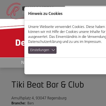
Direkt
Zum
Zum
Zur
zum
Hauptmenü
Footermenü
Website-
Seiteninhalt
Suche
Hinweis zu Cookies
Unsere Webseite verwendet Cookies. Diese haben zw
können wir mit Hilfe der Cookies unsere Inhalte 
ausgewertet. Das Einverständnis in die Verwendung 
Detailansicht
Datenschutzerklärung
und zu uns im
Impressum
.
Einstellungen
News
Geschäfte
Tiki Beat Bar & Club
Arnulfsplatz 4, 93047 Regensburg
Branche:
Bars