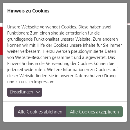
Direkt
Zum
Zum
Zur
zum
Hauptmenü
Footermenü
Website-
Hinweis zu Cookies
Seiteninhalt
Suche
Unsere Webseite verwendet Cookies. Diese haben zwei
Funktionen: Zum einen sind sie erforderlich für die
Detailansicht
grundlegende Funktionalität unserer Website. Zum anderen
können wir mit Hilfe der Cookies unsere Inhalte für Sie immer
weiter verbessern. Hierzu werden pseudonymisierte Daten
von Website-Besuchern gesammelt und ausgewertet. Das
Einverständnis in die Verwendung der Cookies können Sie
jederzeit widerrufen. Weitere Informationen zu Cookies auf
dieser Website finden Sie in unserer
Datenschutzerklärung
und zu uns im
Impressum
.
Pronto
Einstellungen
Bahnhofstraße 18, 93047 Regensburg
Alle Cookies ablehnen
Alle Cookies akzeptieren
Branche:
Restaurants & Gasthäuser
Standort:
Altstadt