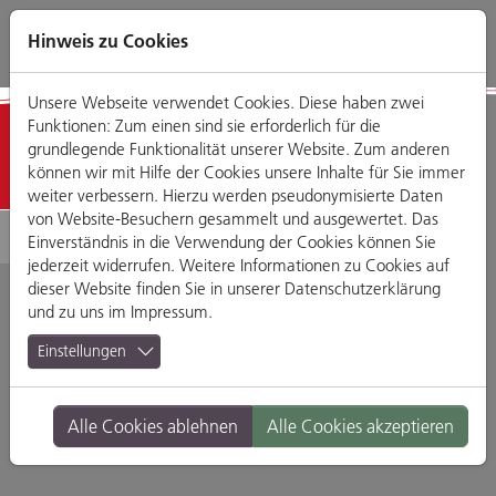
Direkt
Zum
Zum
Zur
zum
Hauptmenü
Footermenü
Website-
Hinweis zu Cookies
Seiteninhalt
Suche
Unsere Webseite verwendet Cookies. Diese haben zwei
Funktionen: Zum einen sind sie erforderlich für die
Detailansicht
grundlegende Funktionalität unserer Website. Zum anderen
können wir mit Hilfe der Cookies unsere Inhalte für Sie immer
weiter verbessern. Hierzu werden pseudonymisierte Daten
von Website-Besuchern gesammelt und ausgewertet. Das
Einverständnis in die Verwendung der Cookies können Sie
jederzeit widerrufen. Weitere Informationen zu Cookies auf
dieser Website finden Sie in unserer
Datenschutzerklärung
und zu uns im
Impressum
.
Indian Palace
Einstellungen
Engelburgergasse 1, 93047 Regensburg
Alle Cookies ablehnen
Alle Cookies akzeptieren
Branche:
Restaurants & Gasthäuser
Standort:
Altstadt