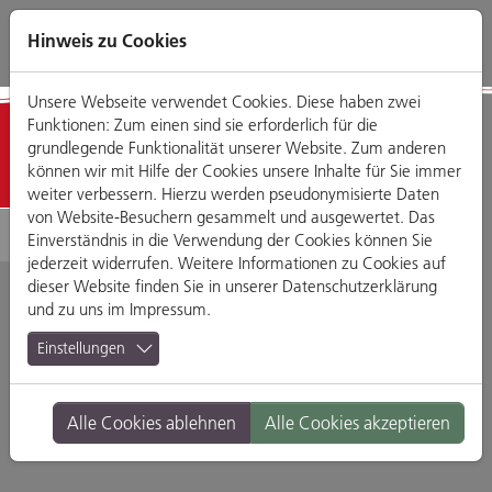
Direkt
Zum
Zum
Zur
zum
Hauptmenü
Footermenü
Website-
Hinweis zu Cookies
Seiteninhalt
Suche
Unsere Webseite verwendet Cookies. Diese haben zwei
Funktionen: Zum einen sind sie erforderlich für die
Detailansicht
grundlegende Funktionalität unserer Website. Zum anderen
können wir mit Hilfe der Cookies unsere Inhalte für Sie immer
weiter verbessern. Hierzu werden pseudonymisierte Daten
von Website-Besuchern gesammelt und ausgewertet. Das
Einverständnis in die Verwendung der Cookies können Sie
jederzeit widerrufen. Weitere Informationen zu Cookies auf
dieser Website finden Sie in unserer
Datenschutzerklärung
und zu uns im
Impressum
.
Hofbräuhaus
Einstellungen
Waaggäßchen 1, 93047 Regensburg
Alle Cookies ablehnen
Alle Cookies akzeptieren
Branche:
Restaurants & Gasthäuser
Standort:
Altstadt