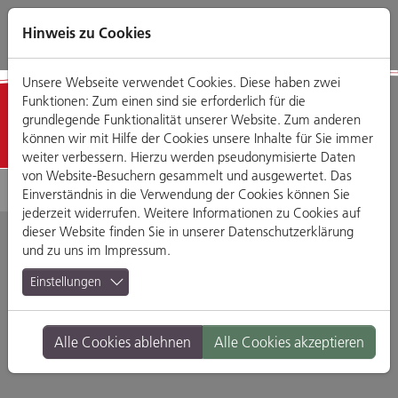
Direkt
Zum
Zum
Zur
zum
Hauptmenü
Footermenü
Website-
Hinweis zu Cookies
Seiteninhalt
Suche
Unsere Webseite verwendet Cookies. Diese haben zwei
Funktionen: Zum einen sind sie erforderlich für die
Detailansicht
grundlegende Funktionalität unserer Website. Zum anderen
können wir mit Hilfe der Cookies unsere Inhalte für Sie immer
weiter verbessern. Hierzu werden pseudonymisierte Daten
von Website-Besuchern gesammelt und ausgewertet. Das
Einverständnis in die Verwendung der Cookies können Sie
jederzeit widerrufen. Weitere Informationen zu Cookies auf
dieser Website finden Sie in unserer
Datenschutzerklärung
und zu uns im
Impressum
.
Chin-Chin Bar
Einstellungen
Gesandtenstraße 12, 93047 Regensburg
Alle Cookies ablehnen
Alle Cookies akzeptieren
Branche:
Bars
Standort:
Altstadt