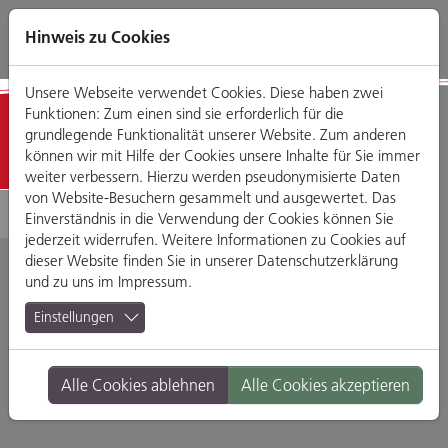
Direkt
Zum
Zum
Zur
zum
Hauptmenü
Footermenü
Website-
Hinweis zu Cookies
Seiteninhalt
Suche
Unsere Webseite verwendet Cookies. Diese haben zwei
Funktionen: Zum einen sind sie erforderlich für die
Detailansicht
grundlegende Funktionalität unserer Website. Zum anderen
können wir mit Hilfe der Cookies unsere Inhalte für Sie immer
weiter verbessern. Hierzu werden pseudonymisierte Daten
von Website-Besuchern gesammelt und ausgewertet. Das
Einverständnis in die Verwendung der Cookies können Sie
jederzeit widerrufen. Weitere Informationen zu Cookies auf
dieser Website finden Sie in unserer
Datenschutzerklärung
und zu uns im
Impressum
.
Cafe Spital
Einstellungen
Am Brückenbasar 7-9, 93059 Regensburg
Alle Cookies ablehnen
Alle Cookies akzeptieren
Branche:
Bars
Standort:
Altstadt