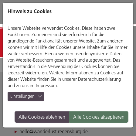
Direkt
Zum
Zum
Zur
zum
Hauptmenü
Footermenü
Website-
Hinweis zu Cookies
Seiteninhalt
Suche
Unsere Webseite verwendet Cookies. Diese haben zwei
Funktionen: Zum einen sind sie erforderlich für die
Detailansicht
grundlegende Funktionalität unserer Website. Zum anderen
können wir mit Hilfe der Cookies unsere Inhalte für Sie immer
weiter verbessern. Hierzu werden pseudonymisierte Daten
von Website-Besuchern gesammelt und ausgewertet. Das
Einverständnis in die Verwendung der Cookies können Sie
jederzeit widerrufen. Weitere Informationen zu Cookies auf
dieser Website finden Sie in unserer
Datenschutzerklärung
und zu uns im
Impressum
.
Wanderlust
Einstellungen
Regensburg
Alle Cookies ablehnen
Alle Cookies akzeptieren
Blaue Liliengasse 4, 93047 Regensburg
hello@wanderlust-regensburg.de