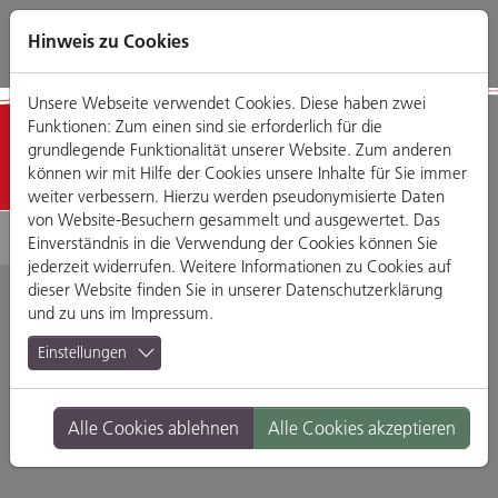
Direkt
Zum
Zum
Zur
zum
Hauptmenü
Footermenü
Website-
Hinweis zu Cookies
Seiteninhalt
Suche
Unsere Webseite verwendet Cookies. Diese haben zwei
Funktionen: Zum einen sind sie erforderlich für die
Detailansicht
grundlegende Funktionalität unserer Website. Zum anderen
können wir mit Hilfe der Cookies unsere Inhalte für Sie immer
weiter verbessern. Hierzu werden pseudonymisierte Daten
von Website-Besuchern gesammelt und ausgewertet. Das
Einverständnis in die Verwendung der Cookies können Sie
jederzeit widerrufen. Weitere Informationen zu Cookies auf
dieser Website finden Sie in unserer
Datenschutzerklärung
und zu uns im
Impressum
.
The Gardener's Nosh
Einstellungen
Viereimergasse 2a, 93047 Regensburg
Alle Cookies ablehnen
Alle Cookies akzeptieren
Branche:
Restaurants & Gasthäuser
Standort:
Altstadt