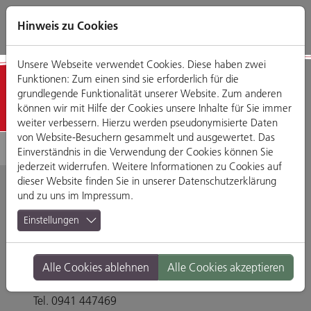
Direkt
Zum
Zum
Zur
zum
Hauptmenü
Footermenü
Website-
Hinweis zu Cookies
Seiteninhalt
Suche
Unsere Webseite verwendet Cookies. Diese haben zwei
Funktionen: Zum einen sind sie erforderlich für die
Detailansicht
grundlegende Funktionalität unserer Website. Zum anderen
können wir mit Hilfe der Cookies unsere Inhalte für Sie immer
weiter verbessern. Hierzu werden pseudonymisierte Daten
von Website-Besuchern gesammelt und ausgewertet. Das
Einverständnis in die Verwendung der Cookies können Sie
jederzeit widerrufen. Weitere Informationen zu Cookies auf
dieser Website finden Sie in unserer
Datenschutzerklärung
und zu uns im
Impressum
.
Singapore - Bistro
Einstellungen
Cafe
Alle Cookies ablehnen
Alle Cookies akzeptieren
Im Gewerbepark D 46, 93059 Regensburg
Tel. 0941 447469