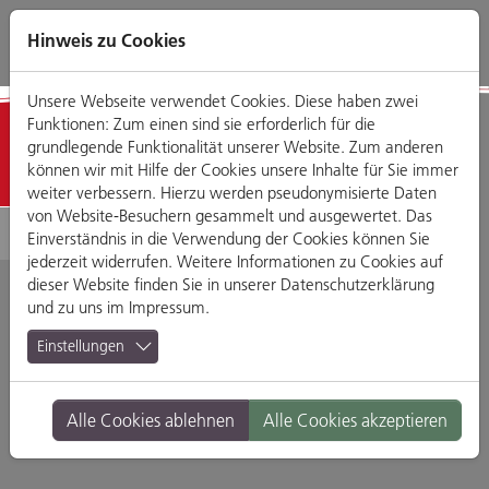
Direkt
Zum
Zum
Zur
zum
Hauptmenü
Footermenü
Website-
Hinweis zu Cookies
Seiteninhalt
Suche
Unsere Webseite verwendet Cookies. Diese haben zwei
Funktionen: Zum einen sind sie erforderlich für die
Detailansicht
grundlegende Funktionalität unserer Website. Zum anderen
können wir mit Hilfe der Cookies unsere Inhalte für Sie immer
weiter verbessern. Hierzu werden pseudonymisierte Daten
von Website-Besuchern gesammelt und ausgewertet. Das
Einverständnis in die Verwendung der Cookies können Sie
jederzeit widerrufen. Weitere Informationen zu Cookies auf
dieser Website finden Sie in unserer
Datenschutzerklärung
und zu uns im
Impressum
.
Mea Café Bar
Einstellungen
Am Brückenbasar 6, 93059 Regensburg
Alle Cookies ablehnen
Alle Cookies akzeptieren
Branche:
Bars
Standort:
Altstadt