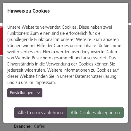
Direkt
Zum
Zum
Zur
zum
Hauptmenü
Footermenü
Website-
Hinweis zu Cookies
Seiteninhalt
Suche
Unsere Webseite verwendet Cookies. Diese haben zwei
Funktionen: Zum einen sind sie erforderlich für die
Detailansicht
grundlegende Funktionalität unserer Website. Zum anderen
können wir mit Hilfe der Cookies unsere Inhalte für Sie immer
weiter verbessern. Hierzu werden pseudonymisierte Daten
von Website-Besuchern gesammelt und ausgewertet. Das
Einverständnis in die Verwendung der Cookies können Sie
jederzeit widerrufen. Weitere Informationen zu Cookies auf
dieser Website finden Sie in unserer
Datenschutzerklärung
und zu uns im
Impressum
.
EnchanTee
Einstellungen
Frauenbergl 2, 93047 Regensburg
Alle Cookies ablehnen
Alle Cookies akzeptieren
Tel. 01794402067
https://enchan-tee.com/#/
Branche:
Cafés