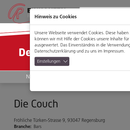
Direkt
Zum
Zum
Zur
zum
Hauptmenü
Footermenü
Website-
Seiteninhalt
Suche
Hinweis zu Cookies
Unsere Webseite verwendet Cookies. Diese haben zw
können wir mit Hilfe der Cookies unsere Inhalte 
ausgewertet. Das Einverständnis in die Verwendung 
Detailansicht
Datenschutzerklärung
und zu uns im
Impressum
.
Einstellungen
News
Geschäfte
Die Couch
Fröhliche Türken-Strasse 9, 93047 Regensburg
Branche:
Bars