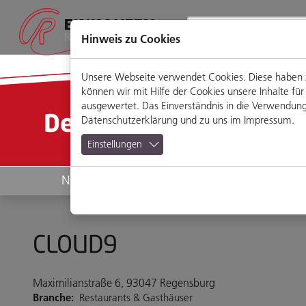
Direkt
Zum
Zum
Zur
zum
Hauptmenü
Footermenü
Website-
Seiteninhalt
Suche
Hinweis zu Cookies
Unsere Webseite verwendet Cookies. Diese haben zw
können wir mit Hilfe der Cookies unsere Inhalte 
ausgewertet. Das Einverständnis in die Verwendung 
Detailansicht
Datenschutzerklärung
und zu uns im
Impressum
.
Einstellungen
News
Geschäfte
CLOUD9
Maximilianstraße 6, 93047 Regensburg
Branche:
Restaurants & Gasthäuser