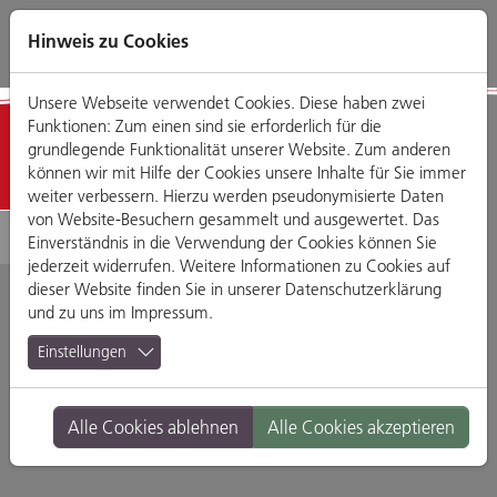
Direkt
Zum
Zum
Zur
zum
Hauptmenü
Footermenü
Website-
Hinweis zu Cookies
Seiteninhalt
Suche
Unsere Webseite verwendet Cookies. Diese haben zwei
Funktionen: Zum einen sind sie erforderlich für die
Detailansicht
grundlegende Funktionalität unserer Website. Zum anderen
können wir mit Hilfe der Cookies unsere Inhalte für Sie immer
weiter verbessern. Hierzu werden pseudonymisierte Daten
von Website-Besuchern gesammelt und ausgewertet. Das
Einverständnis in die Verwendung der Cookies können Sie
jederzeit widerrufen. Weitere Informationen zu Cookies auf
dieser Website finden Sie in unserer
Datenschutzerklärung
und zu uns im
Impressum
.
Cafe Spital
Einstellungen
Am Brückenbasar 7-9, 93059 Regensburg
Alle Cookies ablehnen
Alle Cookies akzeptieren
Branche:
Bars
Standort:
Altstadt