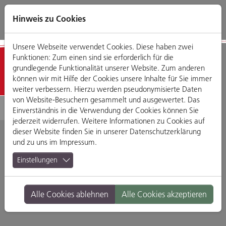
Direkt
Zum
Zum
Zur
zum
Hauptmenü
Footermenü
Website-
Hinweis zu Cookies
Seiteninhalt
Suche
Unsere Webseite verwendet Cookies. Diese haben zwei
Funktionen: Zum einen sind sie erforderlich für die
Detailansicht
grundlegende Funktionalität unserer Website. Zum anderen
können wir mit Hilfe der Cookies unsere Inhalte für Sie immer
weiter verbessern. Hierzu werden pseudonymisierte Daten
von Website-Besuchern gesammelt und ausgewertet. Das
Einverständnis in die Verwendung der Cookies können Sie
jederzeit widerrufen. Weitere Informationen zu Cookies auf
dieser Website finden Sie in unserer
Datenschutzerklärung
und zu uns im
Impressum
.
Café Charlotte
Einstellungen
Untere Bachgasse 5, 93047 Regensburg
Alle Cookies ablehnen
Alle Cookies akzeptieren
Branche:
Cafés
Standort:
Altstadt