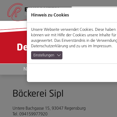
Direkt
Zum
Zum
Zur
zum
Hauptmenü
Footermenü
Website-
Seiteninhalt
Suche
Hinweis zu Cookies
Unsere Webseite verwendet Cookies. Diese haben zw
können wir mit Hilfe der Cookies unsere Inhalte 
ausgewertet. Das Einverständnis in die Verwendung 
Detailansicht
Datenschutzerklärung
und zu uns im
Impressum
.
Einstellungen
News
Geschäfte
Bäckerei Sipl
Untere Bachgasse 15, 93047 Regensburg
Tel. 094159977920