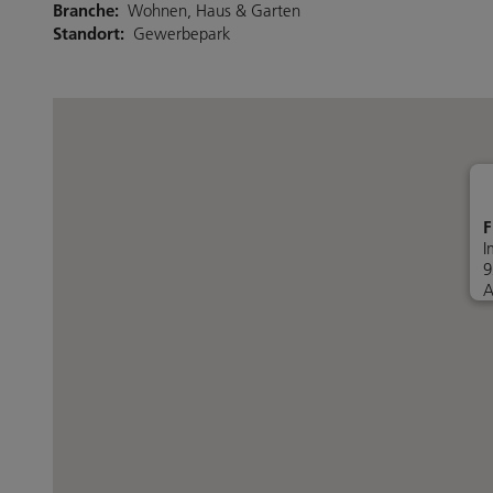
Branche:
Wohnen, Haus & Garten
Standort:
Gewerbepark
F
I
9
A