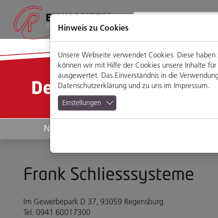
Direkt
Zum
Zum
Zur
zum
Hauptmenü
Footermenü
Website-
Seiteninhalt
Suche
Hinweis zu Cookies
Unsere Webseite verwendet Cookies. Diese haben zw
können wir mit Hilfe der Cookies unsere Inhalte 
ausgewertet. Das Einverständnis in die Verwendung 
Detailansicht
Datenschutzerklärung
und zu uns im
Impressum
.
Einstellungen
News
Geschäfte
Frank Schliesssysteme
Im Gewerbepark D 37, 93059 Regensburg
Tel. 0941 60017300