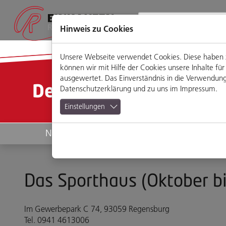
Direkt
Zum
Zum
Zur
zum
Hauptmenü
Footermenü
Website-
Seiteninhalt
Suche
Hinweis zu Cookies
Unsere Webseite verwendet Cookies. Diese haben zw
können wir mit Hilfe der Cookies unsere Inhalte 
ausgewertet. Das Einverständnis in die Verwendung 
Detailansicht
Datenschutzerklärung
und zu uns im
Impressum
.
Einstellungen
News
Geschäfte
Das Sporthaus (Oktober bi
Im Gewerbepark C 74, 93059 Regensburg
Tel. 0941 4613006