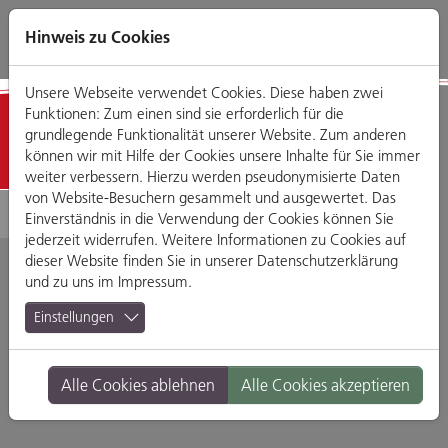
Direkt
Zum
Zum
Zur
zum
Hauptmenü
Footermenü
Website-
Hinweis zu Cookies
Seiteninhalt
Suche
Unsere Webseite verwendet Cookies. Diese haben zwei
Funktionen: Zum einen sind sie erforderlich für die
Detailansicht
grundlegende Funktionalität unserer Website. Zum anderen
können wir mit Hilfe der Cookies unsere Inhalte für Sie immer
weiter verbessern. Hierzu werden pseudonymisierte Daten
von Website-Besuchern gesammelt und ausgewertet. Das
Einverständnis in die Verwendung der Cookies können Sie
jederzeit widerrufen. Weitere Informationen zu Cookies auf
dieser Website finden Sie in unserer
Datenschutzerklärung
und zu uns im
Impressum
.
Pokal Seidel
Einstellungen
Prinzenweg 27, 93047 Regensburg
Alle Cookies ablehnen
Alle Cookies akzeptieren
Branche:
Wohnen, Haus & Garten
Standort:
Altstadt