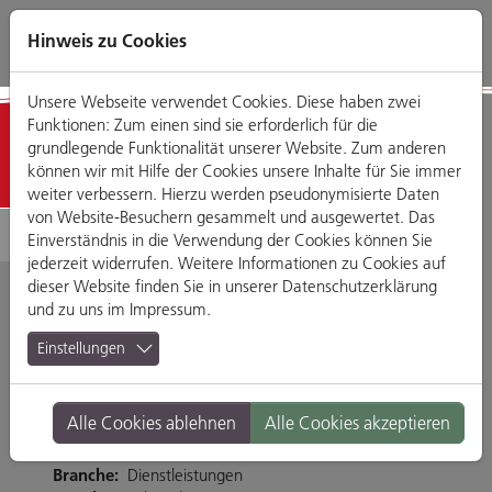
Direkt
Zum
Zum
Zur
zum
Hauptmenü
Footermenü
Website-
Hinweis zu Cookies
Seiteninhalt
Suche
Unsere Webseite verwendet Cookies. Diese haben zwei
Funktionen: Zum einen sind sie erforderlich für die
Detailansicht
grundlegende Funktionalität unserer Website. Zum anderen
können wir mit Hilfe der Cookies unsere Inhalte für Sie immer
weiter verbessern. Hierzu werden pseudonymisierte Daten
von Website-Besuchern gesammelt und ausgewertet. Das
Einverständnis in die Verwendung der Cookies können Sie
jederzeit widerrufen. Weitere Informationen zu Cookies auf
dieser Website finden Sie in unserer
Datenschutzerklärung
und zu uns im
Impressum
.
PMIO Musikschule
Einstellungen
Regensburg
Alle Cookies ablehnen
Alle Cookies akzeptieren
Fröhliche Türkenstraße 9, 93047 Regensburg
Branche:
Dienstleistungen