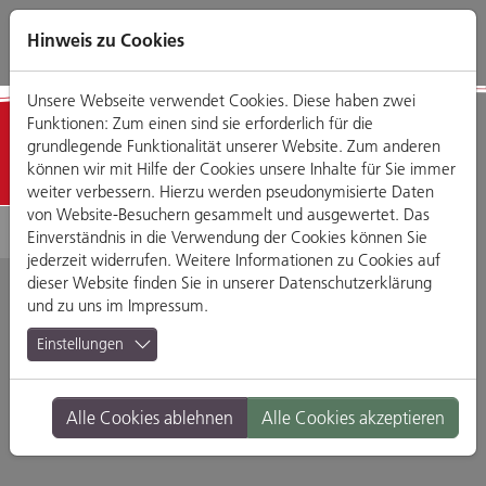
Direkt
Zum
Zum
Zur
zum
Hauptmenü
Footermenü
Website-
Hinweis zu Cookies
Seiteninhalt
Suche
Unsere Webseite verwendet Cookies. Diese haben zwei
Funktionen: Zum einen sind sie erforderlich für die
Detailansicht
grundlegende Funktionalität unserer Website. Zum anderen
können wir mit Hilfe der Cookies unsere Inhalte für Sie immer
weiter verbessern. Hierzu werden pseudonymisierte Daten
von Website-Besuchern gesammelt und ausgewertet. Das
Einverständnis in die Verwendung der Cookies können Sie
jederzeit widerrufen. Weitere Informationen zu Cookies auf
dieser Website finden Sie in unserer
Datenschutzerklärung
und zu uns im
Impressum
.
Pilspub Eule
Einstellungen
Glockengasse 1, 93047 Regensburg
Alle Cookies ablehnen
Alle Cookies akzeptieren
Branche:
Bars
Standort:
Altstadt