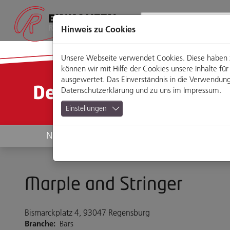
Direkt
Zum
Zum
Zur
zum
Hauptmenü
Footermenü
Website-
Seiteninhalt
Suche
Hinweis zu Cookies
Unsere Webseite verwendet Cookies. Diese haben zw
können wir mit Hilfe der Cookies unsere Inhalte 
ausgewertet. Das Einverständnis in die Verwendung 
Detailansicht
Datenschutzerklärung
und zu uns im
Impressum
.
Einstellungen
News
Geschäfte
Marple and Stringer
Bismarckplatz 4, 93047 Regensburg
Branche:
Bars