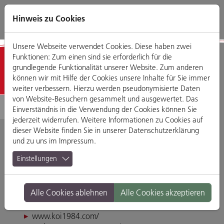
Direkt
Zum
Zum
Zur
zum
Hauptmenü
Footermenü
Website-
Hinweis zu Cookies
Seiteninhalt
Suche
Unsere Webseite verwendet Cookies. Diese haben zwei
Funktionen: Zum einen sind sie erforderlich für die
Detailansicht
grundlegende Funktionalität unserer Website. Zum anderen
können wir mit Hilfe der Cookies unsere Inhalte für Sie immer
weiter verbessern. Hierzu werden pseudonymisierte Daten
von Website-Besuchern gesammelt und ausgewertet. Das
Einverständnis in die Verwendung der Cookies können Sie
jederzeit widerrufen. Weitere Informationen zu Cookies auf
dieser Website finden Sie in unserer
Datenschutzerklärung
und zu uns im
Impressum
.
KOI 1984
Einstellungen
Maximilianstraße 6, 93047 Regensburg
Alle Cookies ablehnen
Alle Cookies akzeptieren
Tel. 094130778411
koi.ratisbona@gmail.com
www.koi1984.com/