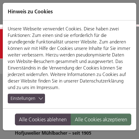
Direkt
Zum
Zum
Zur
zum
Hauptmenü
Footermenü
Website-
Hinweis zu Cookies
Seiteninhalt
Suche
Unsere Webseite verwendet Cookies. Diese haben zwei
Funktionen: Zum einen sind sie erforderlich für die
Detailansicht
grundlegende Funktionalität unserer Website. Zum anderen
können wir mit Hilfe der Cookies unsere Inhalte für Sie immer
weiter verbessern. Hierzu werden pseudonymisierte Daten
von Website-Besuchern gesammelt und ausgewertet. Das
Einverständnis in die Verwendung der Cookies können Sie
jederzeit widerrufen. Weitere Informationen zu Cookies auf
dieser Website finden Sie in unserer
Datenschutzerklärung
und zu uns im
Impressum
.
Hofjuwelier
Einstellungen
Mühlbacher
Alle Cookies ablehnen
Alle Cookies akzeptieren
Hofjuwelier Mühlbacher – seit 1905