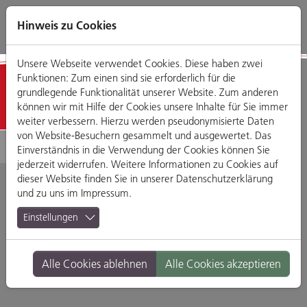
Direkt
Zum
Zum
Zur
zum
Hauptmenü
Footermenü
Website-
Hinweis zu Cookies
Seiteninhalt
Suche
Unsere Webseite verwendet Cookies. Diese haben zwei
Funktionen: Zum einen sind sie erforderlich für die
Detailansicht
grundlegende Funktionalität unserer Website. Zum anderen
können wir mit Hilfe der Cookies unsere Inhalte für Sie immer
weiter verbessern. Hierzu werden pseudonymisierte Daten
von Website-Besuchern gesammelt und ausgewertet. Das
Einverständnis in die Verwendung der Cookies können Sie
jederzeit widerrufen. Weitere Informationen zu Cookies auf
dieser Website finden Sie in unserer
Datenschutzerklärung
und zu uns im
Impressum
.
Gelato Cremoso
Einstellungen
Domplatz 6, 93047 Regensburg
Alle Cookies ablehnen
Alle Cookies akzeptieren
Branche:
Cafés
Standort:
Altstadt