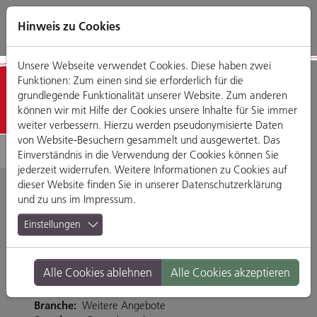
Direkt
Zum
Zum
Zur
zum
Hauptmenü
Footermenü
Website-
Hinweis zu Cookies
Seiteninhalt
Suche
Unsere Webseite verwendet Cookies. Diese haben zwei
Funktionen: Zum einen sind sie erforderlich für die
Detailansicht
grundlegende Funktionalität unserer Website. Zum anderen
können wir mit Hilfe der Cookies unsere Inhalte für Sie immer
weiter verbessern. Hierzu werden pseudonymisierte Daten
von Website-Besuchern gesammelt und ausgewertet. Das
Einverständnis in die Verwendung der Cookies können Sie
jederzeit widerrufen. Weitere Informationen zu Cookies auf
dieser Website finden Sie in unserer
Datenschutzerklärung
und zu uns im
Impressum
.
Zuschnitt Center
Einstellungen
Im Gewerbepark A 21, 93059 Regensburg
Alle Cookies ablehnen
Alle Cookies akzeptieren
Tel. 0941 44646
http://www.zuschnitt-center.de/
Branche:
Weitere Angebote