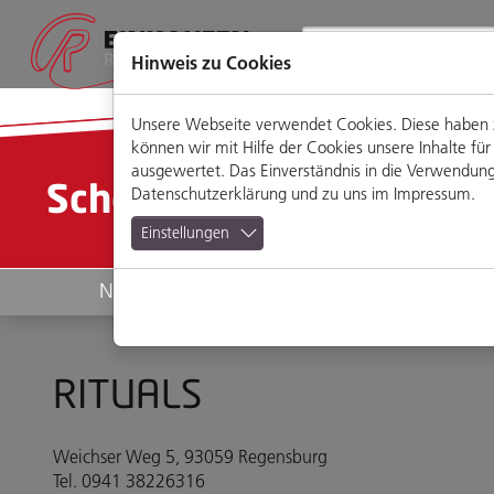
Direkt
Zum
Zum
Zur
zum
Hauptmenü
Footermenü
Website-
Seiteninhalt
Suche
Hinweis zu Cookies
Unsere Webseite verwendet Cookies. Diese haben zw
können wir mit Hilfe der Cookies unsere Inhalte 
ausgewertet. Das Einverständnis in die Verwendung 
Schön & Gesund
Datenschutzerklärung
und zu uns im
Impressum
.
Einstellungen
News
Geschäfte
RITUALS
Weichser Weg 5, 93059 Regensburg
Tel. 0941 38226316