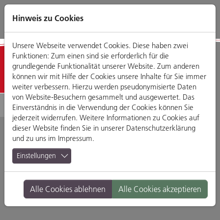
Direkt
Zum
Zum
Zur
zum
Hauptmenü
Footermenü
Website-
Hinweis zu Cookies
Seiteninhalt
Suche
Unsere Webseite verwendet Cookies. Diese haben zwei
Funktionen: Zum einen sind sie erforderlich für die
Mode & Accessoires
grundlegende Funktionalität unserer Website. Zum anderen
können wir mit Hilfe der Cookies unsere Inhalte für Sie immer
weiter verbessern. Hierzu werden pseudonymisierte Daten
von Website-Besuchern gesammelt und ausgewertet. Das
Einverständnis in die Verwendung der Cookies können Sie
jederzeit widerrufen. Weitere Informationen zu Cookies auf
dieser Website finden Sie in unserer
Datenschutzerklärung
und zu uns im
Impressum
.
Tanja's Wäschestudio
Einstellungen
Obermünster Strasse 13, 93047 Regensburg
Alle Cookies ablehnen
Alle Cookies akzeptieren
Branche:
Mode, Accessoires & Schmuck
Standort:
Altstadt