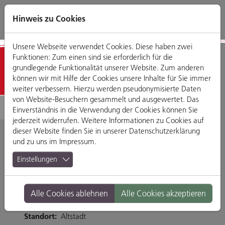
Direkt
Zum
Zum
Zur
zum
Hauptmenü
Footermenü
Website-
Hinweis zu Cookies
Seiteninhalt
Suche
Unsere Webseite verwendet Cookies. Diese haben zwei
Funktionen: Zum einen sind sie erforderlich für die
Geschäfte
grundlegende Funktionalität unserer Website. Zum anderen
können wir mit Hilfe der Cookies unsere Inhalte für Sie immer
weiter verbessern. Hierzu werden pseudonymisierte Daten
von Website-Besuchern gesammelt und ausgewertet. Das
Einverständnis in die Verwendung der Cookies können Sie
jederzeit widerrufen. Weitere Informationen zu Cookies auf
dieser Website finden Sie in unserer
Datenschutzerklärung
und zu uns im
Impressum
.
Oxfam Regensburg
Einstellungen
Maximilianstraße 12, 93047 Regensburg
Alle Cookies ablehnen
Alle Cookies akzeptieren
https://shops.oxfam.de/shops/regensburg
Branche:
Mode, Accessoires & Schmuck
Standort:
Altstadt