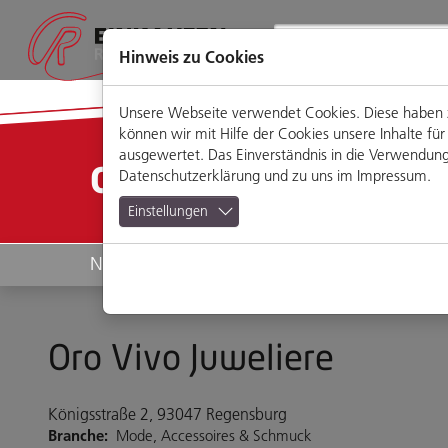
Direkt
Zum
Zum
Zur
zum
Hauptmenü
Footermenü
Website-
Seiteninhalt
Suche
Hinweis zu Cookies
Unsere Webseite verwendet Cookies. Diese haben zw
können wir mit Hilfe der Cookies unsere Inhalte 
ausgewertet. Das Einverständnis in die Verwendung 
Geschäfte
Datenschutzerklärung
und zu uns im
Impressum
.
Einstellungen
News
Geschäfte
Oro Vivo Juweliere
Königsstraße 2, 93047 Regensburg
Branche:
Mode, Accessoires & Schmuck