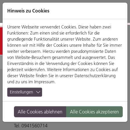
Direkt
Zum
Zum
Zur
zum
Hauptmenü
Footermenü
Website-
Hinweis zu Cookies
Seiteninhalt
Suche
Unsere Webseite verwendet Cookies. Diese haben zwei
Funktionen: Zum einen sind sie erforderlich für die
Geschäfte
grundlegende Funktionalität unserer Website. Zum anderen
können wir mit Hilfe der Cookies unsere Inhalte für Sie immer
weiter verbessern. Hierzu werden pseudonymisierte Daten
von Website-Besuchern gesammelt und ausgewertet. Das
Einverständnis in die Verwendung der Cookies können Sie
jederzeit widerrufen. Weitere Informationen zu Cookies auf
dieser Website finden Sie in unserer
Datenschutzerklärung
und zu uns im
Impressum
.
Optik Güßbacher
Einstellungen
GmbH
Alle Cookies ablehnen
Alle Cookies akzeptieren
Malergasse 8, 93047 Regensburg
Tel. 0941560714